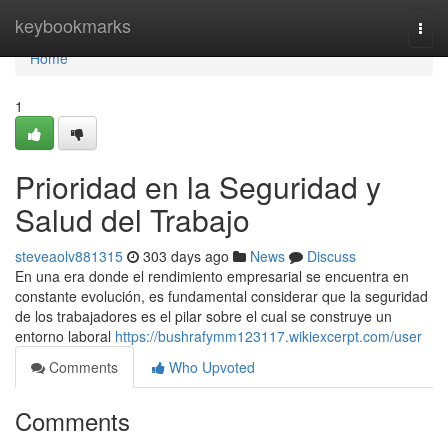
Home
keybookmarks
Togg
navi
Home
1
Prioridad en la Seguridad y
Salud del Trabajo
steveaolv881315
303 days ago
News
Discuss
En una era donde el rendimiento empresarial se encuentra en
constante evolución, es fundamental considerar que la seguridad
de los trabajadores es el pilar sobre el cual se construye un
entorno laboral
https://bushrafymm123117.wikiexcerpt.com/user
Comments
Who Upvoted
Comments