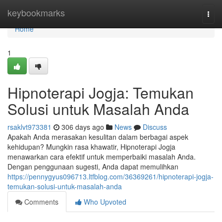
Home
keybookmarks
Togg
navi
Home
1
Hipnoterapi Jogja: Temukan
Solusi untuk Masalah Anda
rsaklvt973381
306 days ago
News
Discuss
Apakah Anda merasakan kesulitan dalam berbagai aspek
kehidupan? Mungkin rasa khawatir, Hipnoterapi Jogja
menawarkan cara efektif untuk memperbaiki masalah Anda.
Dengan penggunaan sugesti, Anda dapat memulihkan
https://pennygyus096713.ltfblog.com/36369261/hipnoterapi-jogja-
temukan-solusi-untuk-masalah-anda
Comments
Who Upvoted