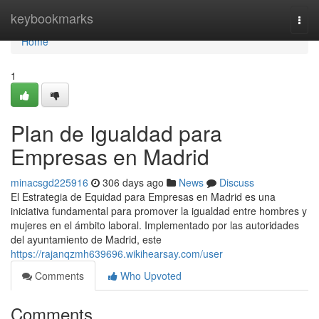
Home
keybookmarks
Togg
navi
Home
1
Plan de Igualdad para
Empresas en Madrid
minacsgd225916
306 days ago
News
Discuss
El Estrategia de Equidad para Empresas en Madrid es una
iniciativa fundamental para promover la igualdad entre hombres y
mujeres en el ámbito laboral. Implementado por las autoridades
del ayuntamiento de Madrid, este
https://rajanqzmh639696.wikihearsay.com/user
Comments
Who Upvoted
Comments