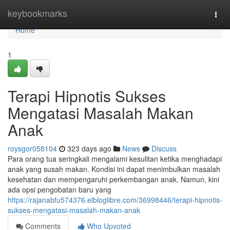
Home
keybookmarks
Togg
navi
Home
1
Terapi Hipnotis Sukses
Mengatasi Masalah Makan
Anak
roysgor058104
323 days ago
News
Discuss
Para orang tua seringkali mengalami kesulitan ketika menghadapi
anak yang susah makan. Kondisi ini dapat menimbulkan masalah
kesehatan dan mempengaruhi perkembangan anak. Namun, kini
ada opsi pengobatan baru yang
https://rajanabfu574376.elbloglibre.com/36998446/terapi-hipnotis-
sukses-mengatasi-masalah-makan-anak
Comments
Who Upvoted