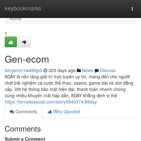
Home
keybookmarks
Togg
navi
Home
1
Gen-ecom
benjamin1w48bjp0
323 days ago
News
Discuss
8DAY là nền tảng giải trí trực tuyến uy tín, mang đến cho người
chơi trải nghiệm cá cược thể thao, casino, game bài và slot đẳng
cấp. Với hệ thống bảo mật hiện đại, thanh toán nhanh chóng
cùng nhiều khuyến mãi hấp dẫn, 8DAY khẳng định vị thế
https://tornadosocial.com/story5840374/88day
Comments
Who Upvoted
Comments
Submit a Comment