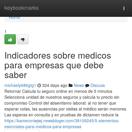
Home
keybookmarks
Togg
navi
Home
1
Indicadores sobre medicos
para empresas que debe
saber
michaely686gtg1
324 days ago
News
Discuss
Retornar Calcula tu seguro online en menos de 5 minutos
Selecciona unidad de nuestros seguros y calcula tu precio sin
compromiso Control del absentismo laboral: al no tener que
esperar colas, las ausencias por visitas al médico serán menores.
Las esperas en consulta y en pruebas de dictamen reduce la
https://kameroniwjwj.newsbloger.com/38109245/5-elementos-
esenciales-para-medicos-para-empresas