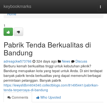
Home
keybookmarks
Togg
navi
Home
1
Pabrik Tenda Berkualitas di
Bandung
adreagckw573766
324 days ago
News
Discuss
Berburu kemah berkualitas tinggi untuk kebutuhan piknik?
Bandung merupakan kota yang tepat untuk Anda. Di sini terdapat
banyak pabrik tenda berkualitas yang dapat memenuhi berbagai
permintaan pelanggan. Banyak pabrik
https://lewysfdbm604340.collectblogs.com/81495441/pabrikan-
tenda-terpercaya-di-bandung
Comments
Who Upvoted