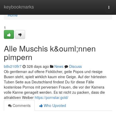
Home
keybookmarks
Togg
navi
Home
1
Alle Muschis k&ouml;nnen
pimpern
billv210flr7
328 days ago
News
Discuss
Ob gentleman auf offene Ficklöcher, geile Popos und riesige
Busen steht, spielt wirklich kaum eine Geige. Auf der härtesten
Tuben Seite aus Deutschland findest Du für diese Fälle
kostenlose Pornos mit perversen Frauen, die vor der Kamera
volle Kanne genagelt werden. Es ist nicht zu packen, dass die
attraktiven Weiber
https://pornstar.gold/
Comments
Who Upvoted