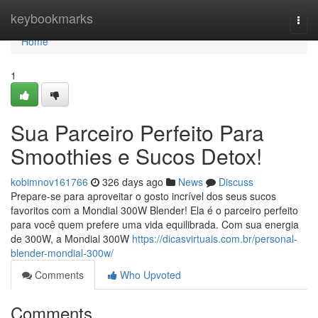
Home
keybookmarks
Togg
navi
Home
1
Sua Parceiro Perfeito Para
Smoothies e Sucos Detox!
kobimnov161766
326 days ago
News
Discuss
Prepare-se para aproveitar o gosto incrível dos seus sucos
favoritos com a Mondial 300W Blender! Ela é o parceiro perfeito
para você quem prefere uma vida equilibrada. Com sua energia
de 300W, a Mondial 300W
https://dicasvirtuais.com.br/personal-
blender-mondial-300w/
Comments
Who Upvoted
Comments