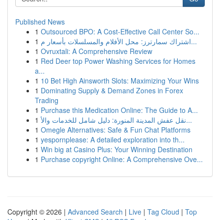
Published News
1
Outsourced BPO: A Cost-Effective Call Center So...
1
اشتراك سمارترز: محل الأفلام والمسلسلات بأسعار م...
1
Ovruxtali: A Comprehensive Review
1
Red Deer top Power Washing Services for Homes
a...
1
10 Bet High Ainsworth Slots: Maximizing Your Wins
1
Dominating Supply & Demand Zones in Forex
Trading
1
Purchase this Medication Online: The Guide to A...
1
نقل عفش المدينة المنورة: دليل شامل للخدمات والأ...
1
Omegle Alternatives: Safe & Fun Chat Platforms
1
yespornplease: A detailed exploration into th...
1
Win big at Casino Plus: Your Winning Destination
1
Purchase copyright Online: A Comprehensive Ove...
Copyright © 2026 |
Advanced Search
|
Live
|
Tag Cloud
|
Top