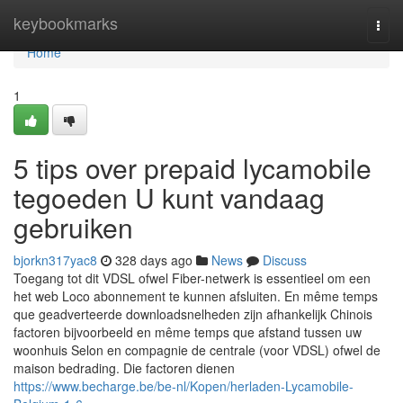
Home
keybookmarks
Togg
navi
Home
1
5 tips over prepaid lycamobile
tegoeden U kunt vandaag
gebruiken
bjorkn317yac8
328 days ago
News
Discuss
Toegang tot dit VDSL ofwel Fiber-netwerk is essentieel om een
het web Loco abonnement te kunnen afsluiten. En même temps
que geadverteerde downloadsnelheden zijn afhankelijk Chinois
factoren bijvoorbeeld en même temps que afstand tussen uw
woonhuis Selon en compagnie de centrale (voor VDSL) ofwel de
maison bedrading. Die factoren dienen
https://www.becharge.be/be-nl/Kopen/herladen-Lycamobile-