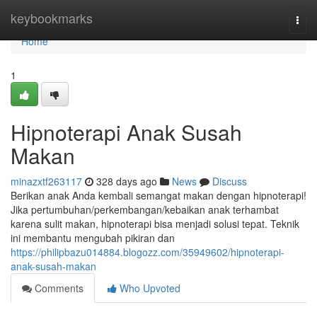
Home
keybookmarks
Togg
navi
Home
1
Hipnoterapi Anak Susah
Makan
minazxtf263117
328 days ago
News
Discuss
Berikan anak Anda kembali semangat makan dengan hipnoterapi!
Jika pertumbuhan/perkembangan/kebaikan anak terhambat
karena sulit makan, hipnoterapi bisa menjadi solusi tepat. Teknik
ini membantu mengubah pikiran dan
https://philipbazu014884.blogozz.com/35949602/hipnoterapi-
anak-susah-makan
Comments
Who Upvoted