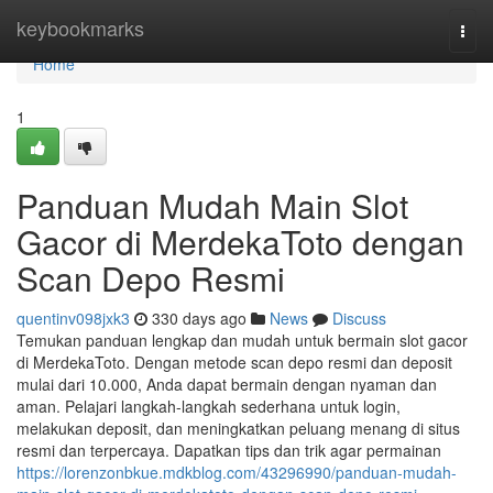
Home
keybookmarks
Togg
navi
Home
1
Panduan Mudah Main Slot
Gacor di MerdekaToto dengan
Scan Depo Resmi
quentinv098jxk3
330 days ago
News
Discuss
Temukan panduan lengkap dan mudah untuk bermain slot gacor
di MerdekaToto. Dengan metode scan depo resmi dan deposit
mulai dari 10.000, Anda dapat bermain dengan nyaman dan
aman. Pelajari langkah-langkah sederhana untuk login,
melakukan deposit, dan meningkatkan peluang menang di situs
resmi dan terpercaya. Dapatkan tips dan trik agar permainan
https://lorenzonbkue.mdkblog.com/43296990/panduan-mudah-