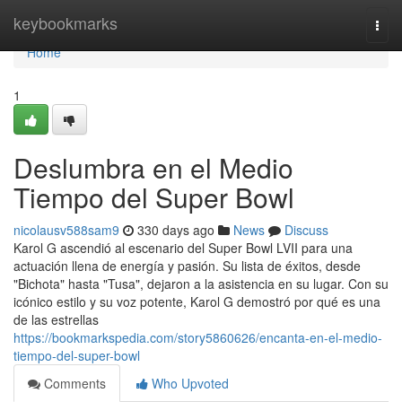
Home
keybookmarks
Togg
navi
Home
1
Deslumbra en el Medio
Tiempo del Super Bowl
nicolausv588sam9
330 days ago
News
Discuss
Karol G ascendió al escenario del Super Bowl LVII para una
actuación llena de energía y pasión. Su lista de éxitos, desde
"Bichota" hasta "Tusa", dejaron a la asistencia en su lugar. Con su
icónico estilo y su voz potente, Karol G demostró por qué es una
de las estrellas
https://bookmarkspedia.com/story5860626/encanta-en-el-medio-
tiempo-del-super-bowl
Comments
Who Upvoted