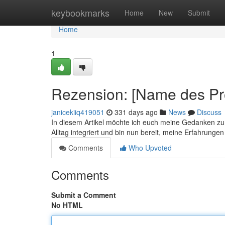
Home
keybookmarks
Home
New
Submit
Home
1
Rezension: [Name des Prod
janicekiiq419051
331 days ago
News
Discuss
In diesem Artikel möchte ich euch meine Gedanken zum
Alltag integriert und bin nun bereit, meine Erfahrunge
Comments
Who Upvoted
Comments
Submit a Comment
No HTML