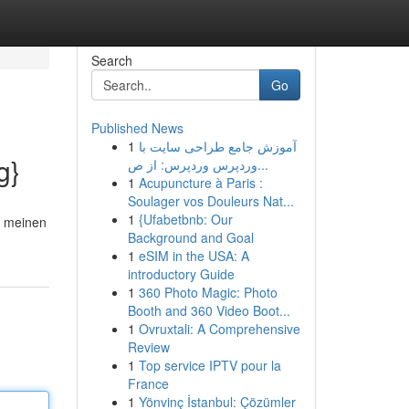
Search
Go
Published News
1
آموزش جامع طراحی سایت با
g}
وردپرس وردپرس: از ص...
1
Acupuncture à Paris :
Soulager vos Douleurs Nat...
1
{Ufabetbnb: Our
n meinen
Background and Goal
1
eSIM in the USA: A
introductory Guide
1
360 Photo Magic: Photo
Booth and 360 Video Boot...
1
Ovruxtali: A Comprehensive
Review
1
Top service IPTV pour la
France
1
Yönvinç İstanbul: Çözümler