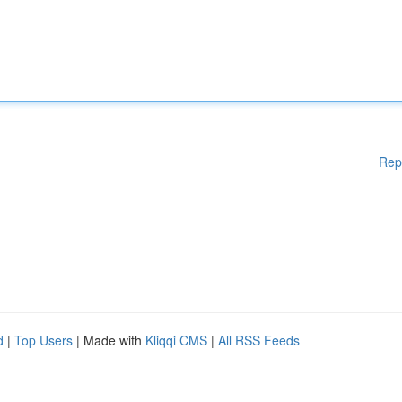
Rep
d
|
Top Users
| Made with
Kliqqi CMS
|
All RSS Feeds