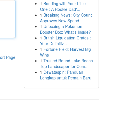
1
Bonding with Your Little
One : A Rookie Dad'...
1
Breaking News: City Council
Approves New Spend...
1
Unboxing a Pokémon
Booster Box: What's Inside?
1
British Liquidation Crates :
Your Definitiv...
1
Fortune Field: Harvest Big
Wins
ort Page
1
Trusted Round Lake Beach
Top Landscaper for Com...
1
Dewataspin: Panduan
Lengkap untuk Pemain Baru