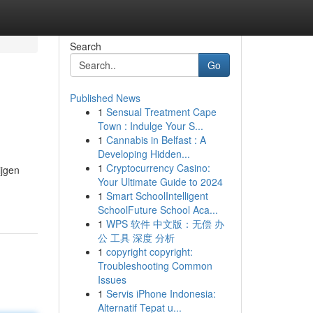
Search
Go
Published News
1
Sensual Treatment Cape
Town : Indulge Your S...
1
Cannabis in Belfast : A
Developing Hidden...
1
Cryptocurrency Casino:
ijgen
Your Ultimate Guide to 2024
1
Smart SchoolIntelligent
SchoolFuture School Aca...
1
WPS 软件 中文版：无偿 办
公 工具 深度 分析
1
copyright copyright:
Troubleshooting Common
Issues
1
Servis iPhone Indonesia:
Alternatif Tepat u...