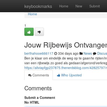
Home
keybookmarks
Home
New
Submit
Home
1
Jouw Rijbewijs Ontvange
berthahooe666117
334 days ago
News
Discu
Ben je klaar om eindelijk de weg op te gaan/te rijden/
van een rijbewijs zo goed als gedaan/afgerond/verkre
https://aliviapfgp237875.thenerdsblog.com/42825797/r
Comments
Who Upvoted
Comments
Submit a Comment
No HTML