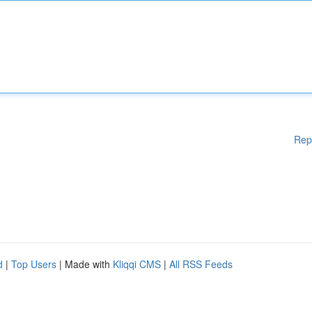
Rep
d
|
Top Users
| Made with
Kliqqi CMS
|
All RSS Feeds