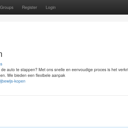
Groups
Register
Login
n
ss
in de auto te stappen? Met ons snelle en eenvoudige proces is het verkr
gen. We bieden een flexibele aanpak
ijbewijs-kopen