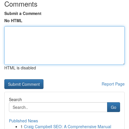
Comments
Submit a Comment
No HTML
HTML is disabled
Report Page
Search
Go
Published News
1
Craig Campbell SEO: A Comprehensive Manual