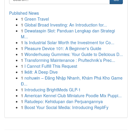
Published News
1
Green Travel
1
Global Broad Investing: An Introduction for...
1
Dewataspin Slot: Panduan Lengkap dan Strategi
M...
1
Is Industrial Solar Worth the Investment for Co...
1
Pleasure Device 101: A Beginner's Guide
1
Wonderhussy Gummies: Your Guide to Delicious D...
1
Transforming Maintenance : Pruftechnik’s Prec...
1
I Cannot Fulfill This Request
1
lk68: A Deep Dive
1
nohuwin – Đăng Nhập Nhanh, Khám Phá Kho Game
Đ...
1
Introducing BrightMeds GLP-1
1
American Kennel Club Miniature Poodle Mix Puppi...
1
Ratudepo: Kehidupan dan Perjuangannya
1
Boost Your Social Media: Introducing RepliFy