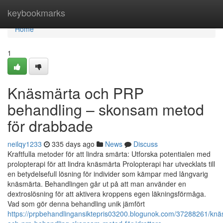
Home
keybookmarks
Home
1
Knäsmärta och PRP
behandling – skonsam metod
för drabbade
neilqy1233
335 days ago
News
Discuss
Kraftfulla metoder för att lindra smärta: Utforska potentialen med
prolopterapi för att lindra knäsmärta Prolopterapi har utvecklats till
en betydelsefull lösning för individer som kämpar med långvarig
knäsmärta. Behandlingen går ut på att man använder en
dextroslösning för att aktivera kroppens egen läkningsförmåga.
Vad som gör denna behandling unik jämfört
https://prpbehandlingansiktepris03200.blogunok.com/37288261/knä