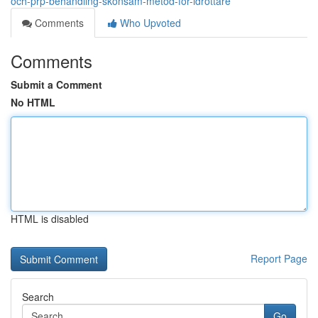
och-prp-behandling-skonsam-metod-för-idrottare
Comments
Who Upvoted
Comments
Submit a Comment
No HTML
HTML is disabled
Report Page
Search
Go