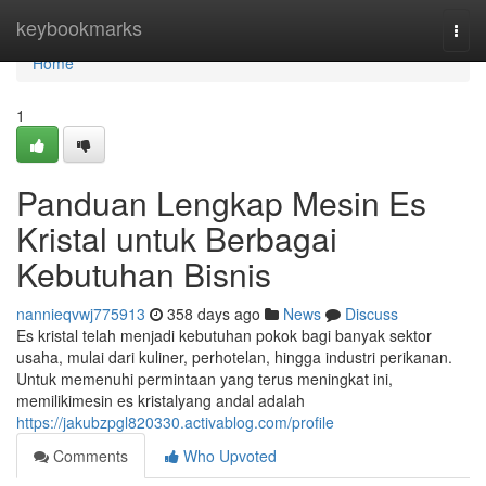
Home
keybookmarks
Togg
navi
Home
1
Panduan Lengkap Mesin Es
Kristal untuk Berbagai
Kebutuhan Bisnis
nannieqvwj775913
358 days ago
News
Discuss
Es kristal telah menjadi kebutuhan pokok bagi banyak sektor
usaha, mulai dari kuliner, perhotelan, hingga industri perikanan.
Untuk memenuhi permintaan yang terus meningkat ini,
memilikimesin es kristalyang andal adalah
https://jakubzpgl820330.activablog.com/profile
Comments
Who Upvoted