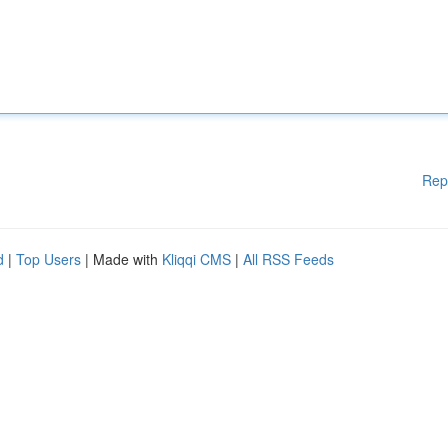
Rep
d
|
Top Users
| Made with
Kliqqi CMS
|
All RSS Feeds