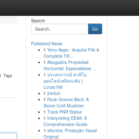
Search
Go
Published News
1
Yono Apps : Acquire File &
Complete Titl...
1
Abogados Propiedad
Horizontal: Especialistas ...
1
ประสบการณ์ คาสิโน
r. Tapi
ออนไลน์เหนือระดับ |
Lucas168
1
24club
1
Rock Gnome Bard: A
Stone-Cold Musician
1
Track PNR Status
1
Interpreting EE88: A
Comprehensive Guide
1
xKontra: Produção Visual
Original