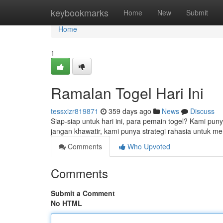
Home
keybookmarks
Home
New
Submit
Home
1
Ramalan Togel Hari Ini
tessxizr819871
359 days ago
News
Discuss
Siap-siap untuk hari ini, para pemain togel? Kami punya
jangan khawatir, kami punya strategi rahasia untu
Comments
Who Upvoted
Comments
Submit a Comment
No HTML