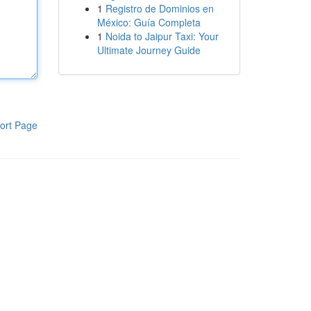
1
Registro de Dominios en
México: Guía Completa
1
Noida to Jaipur Taxi: Your
Ultimate Journey Guide
ort Page