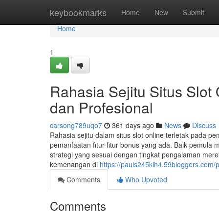
Home
keybookmarks
Home
New
Submit
Home
1
Rahasia Sejitu Situs Slot
dan Profesional
carsong789uqo7
361 days ago
News
Discuss
Rahasia sejitu dalam situs slot online terletak pada p
pemanfaatan fitur-fitur bonus yang ada. Baik pemu
strategi yang sesuai dengan tingkat pengalaman mer
kemenangan di
https://pauls245kih4.59bloggers.com/pr
Comments
Who Upvoted
Comments