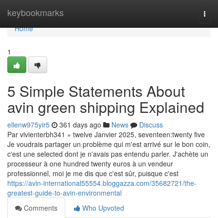
Home
keybookmarks
Togg
navi
Home
1
5 Simple Statements About
avin green shipping Explained
ellenw975yir5
361 days ago
News
Discuss
Par vivienterbh341 » twelve Janvier 2025, seventeen:twenty five
Je voudrais partager un problème qui m'est arrivé sur le bon coin,
c'est une selected dont je n'avais pas entendu parler. J'achète un
processeur à one hundred twenty euros à un vendeur
professionnel, moi je me dis que c'est sûr, puisque c'est
https://avin-international55554.bloggazza.com/35682721/the-
greatest-guide-to-avin-environmental
Comments
Who Upvoted