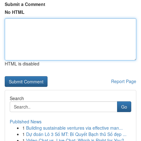
Submit a Comment
No HTML
HTML is disabled
Report Page
Search
Go
Published News
1
Building sustainable ventures via effective man...
1
Dự đoán Lô 3 Số MT: Bí Quyết Bạch thủ Số đẹp ...
1
Video Chat vs. Live Chat: Which is Right for You?