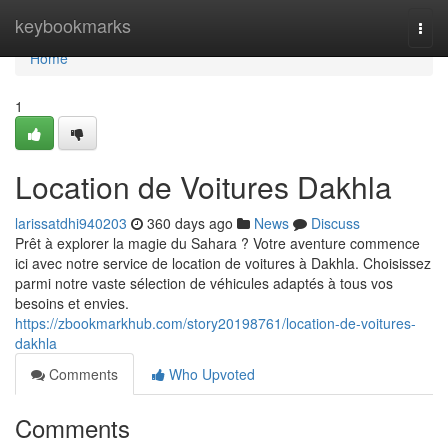
Home
keybookmarks
Togg
navi
Home
1
Location de Voitures Dakhla
larissatdhi940203
360 days ago
News
Discuss
Prêt à explorer la magie du Sahara ? Votre aventure commence
ici avec notre service de location de voitures à Dakhla. Choisissez
parmi notre vaste sélection de véhicules adaptés à tous vos
besoins et envies.
https://zbookmarkhub.com/story20198761/location-de-voitures-
dakhla
Comments
Who Upvoted
Comments