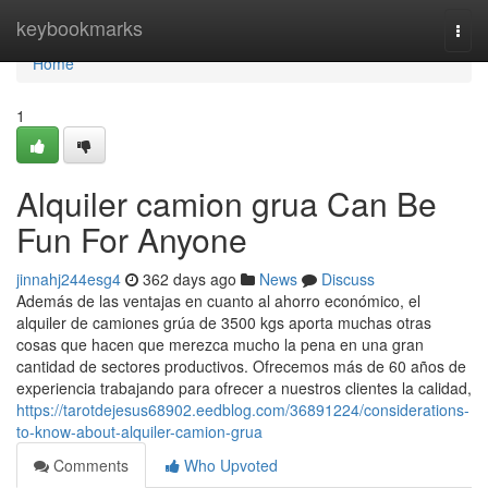
Home
keybookmarks
Togg
navi
Home
1
Alquiler camion grua Can Be
Fun For Anyone
jinnahj244esg4
362 days ago
News
Discuss
Además de las ventajas en cuanto al ahorro económico, el
alquiler de camiones grúa de 3500 kgs aporta muchas otras
cosas que hacen que merezca mucho la pena en una gran
cantidad de sectores productivos. Ofrecemos más de 60 años de
experiencia trabajando para ofrecer a nuestros clientes la calidad,
https://tarotdejesus68902.eedblog.com/36891224/considerations-
to-know-about-alquiler-camion-grua
Comments
Who Upvoted