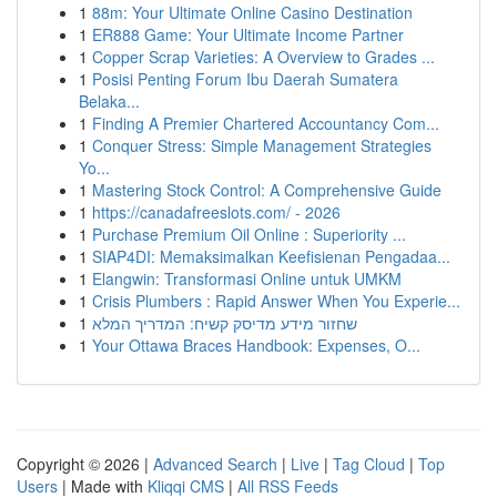
1
88m: Your Ultimate Online Casino Destination
1
ER888 Game: Your Ultimate Income Partner
1
Copper Scrap Varieties: A Overview to Grades ...
1
Posisi Penting Forum Ibu Daerah Sumatera
Belaka...
1
Finding A Premier Chartered Accountancy Com...
1
Conquer Stress: Simple Management Strategies
Yo...
1
Mastering Stock Control: A Comprehensive Guide
1
https://canadafreeslots.com/ - 2026
1
Purchase Premium Oil Online : Superiority ...
1
SIAP4DI: Memaksimalkan Keefisienan Pengadaa...
1
Elangwin: Transformasi Online untuk UMKM
1
Crisis Plumbers : Rapid Answer When You Experie...
1
שחזור מידע מדיסק קשיח: המדריך המלא
1
Your Ottawa Braces Handbook: Expenses, O...
Copyright © 2026 |
Advanced Search
|
Live
|
Tag Cloud
|
Top
Users
| Made with
Kliqqi CMS
|
All RSS Feeds