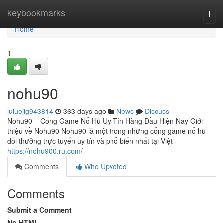
Home
keybookmarks
Togg
navi
Home
1
nohu90
luluejlg943814
363 days ago
News
Discuss
Nohu90 – Cổng Game Nổ Hũ Uy Tín Hàng Đầu Hiện Nay Giới
thiệu về Nohu90 Nohu90 là một trong những cổng game nổ hũ
đổi thưởng trực tuyến uy tín và phổ biến nhất tại Việt
https://nohu900.ru.com/
Comments
Who Upvoted
Comments
Submit a Comment
No HTML