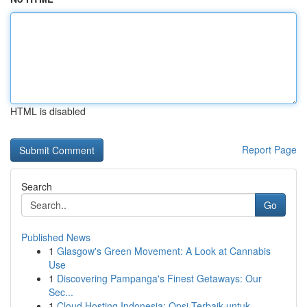
HTML is disabled
Report Page
Search
Go
Published News
1
Glasgow's Green Movement: A Look at Cannabis
Use
1
Discovering Pampanga's Finest Getaways: Our
Sec...
1
Cloud Hosting Indonesia: Opsi Terbaik untuk...