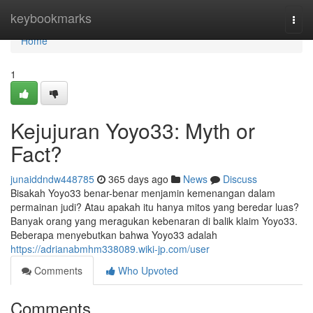
Home
keybookmarks
Togg
navi
Home
1
Kejujuran Yoyo33: Myth or
Fact?
junaiddndw448785
365 days ago
News
Discuss
Bisakah Yoyo33 benar-benar menjamin kemenangan dalam
permainan judi? Atau apakah itu hanya mitos yang beredar luas?
Banyak orang yang meragukan kebenaran di balik klaim Yoyo33.
Beberapa menyebutkan bahwa Yoyo33 adalah
https://adrianabmhm338089.wiki-jp.com/user
Comments
Who Upvoted
Comments