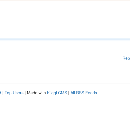
Rep
d
|
Top Users
| Made with
Kliqqi CMS
|
All RSS Feeds