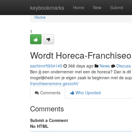
Home
keybookmarks
Home
New
Submit
Home
1
Wordt Horeca-Franchise
sachinvrft934145
366 days ago
News
Discuss
Ben jij een ondernemer met een de horeca? Dan is dit 
mogelijkheid om je eigen zaak te beginnen met de su
franchisenemers-gezocht/
Comments
Who Upvoted
Comments
Submit a Comment
No HTML