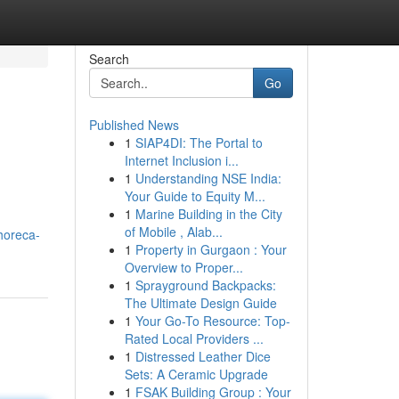
Search
Go
Published News
1
SIAP4DI: The Portal to
Internet Inclusion i...
1
Understanding NSE India:
Your Guide to Equity M...
1
Marine Building in the City
of Mobile , Alab...
/horeca-
1
Property in Gurgaon : Your
Overview to Proper...
1
Sprayground Backpacks:
The Ultimate Design Guide
1
Your Go-To Resource: Top-
Rated Local Providers ...
1
Distressed Leather Dice
Sets: A Ceramic Upgrade
1
FSAK Building Group : Your