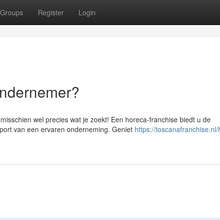
Groups
Register
Login
ondernemer?
misschien wel precies wat je zoekt! Een horeca-franchise biedt u de
pport van een ervaren onderneming. Geniet
https://toscanafranchise.nl