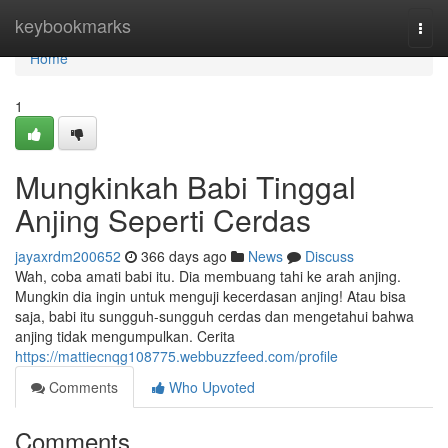
Home
keybookmarks
Togg
navi
Home
1
Mungkinkah Babi Tinggal
Anjing Seperti Cerdas
jayaxrdm200652
366 days ago
News
Discuss
Wah, coba amati babi itu. Dia membuang tahi ke arah anjing.
Mungkin dia ingin untuk menguji kecerdasan anjing! Atau bisa
saja, babi itu sungguh-sungguh cerdas dan mengetahui bahwa
anjing tidak mengumpulkan. Cerita
https://mattiecnqg108775.webbuzzfeed.com/profile
Comments
Who Upvoted
Comments