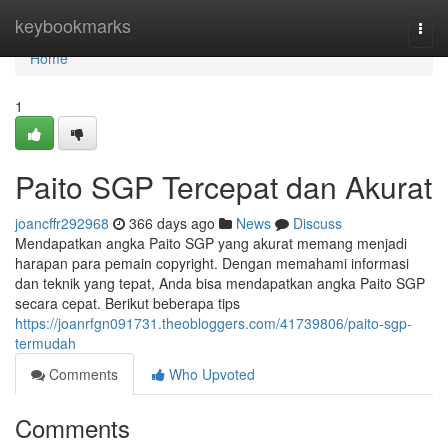
Home
keybookmarks
Togg
navi
Home
1
Paito SGP Tercepat dan Akurat
joancffr292968
366 days ago
News
Discuss
Mendapatkan angka Paito SGP yang akurat memang menjadi
harapan para pemain copyright. Dengan memahami informasi
dan teknik yang tepat, Anda bisa mendapatkan angka Paito SGP
secara cepat. Berikut beberapa tips
https://joanrfgn091731.theobloggers.com/41739806/paito-sgp-
termudah
Comments
Who Upvoted
Comments