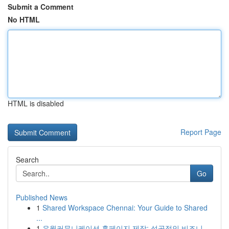
Submit a Comment
No HTML
HTML is disabled
Report Page
Search
Go
Published News
1
Shared Workspace Chennai: Your Guide to Shared
...
1
유월커뮤니케이션 홈페이지 제작: 성공적인 비즈니...