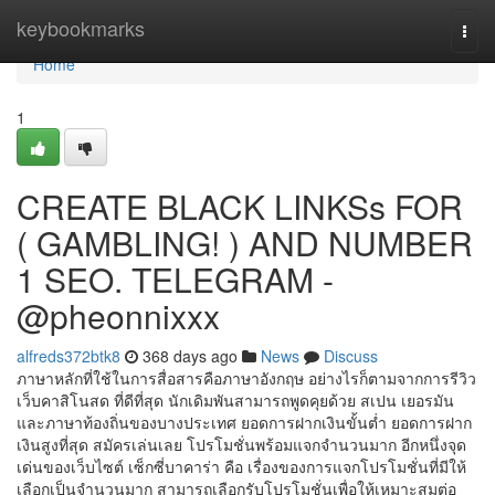
Home
keybookmarks
Togg
navi
Home
1
CREATE BLACK LINKSs FOR
( GAMBLING! ) AND NUMBER
1 SEO. TELEGRAM -
@pheonnixxx
alfreds372btk8
368 days ago
News
Discuss
ภาษาหลักที่ใช้ในการสื่อสารคือภาษาอังกฤษ อย่างไรก็ตามจากการรีวิว
เว็บคาสิโนสด ที่ดีที่สุด นักเดิมพันสามารถพูดคุยด้วย สเปน เยอรมัน
และภาษาท้องถิ่นของบางประเทศ ยอดการฝากเงินขั้นต่ำ ยอดการฝาก
เงินสูงที่สุด สมัครเล่นเลย โปรโมชั่นพร้อมแจกจำนวนมาก อีกหนึ่งจุด
เด่นของเว็บไซต์ เซ็กซี่บาคาร่า คือ เรื่องของการแจกโปรโมชั่นที่มีให้
เลือกเป็นจำนวนมาก สามารถเลือกรับโปรโมชั่นเพื่อให้เหมาะสมต่อ