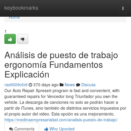
Home
keybookmarks
Togg
navi
Home
1
Análisis de puesto de trabajo
ergonomía Fundamentos
Explicación
raelt009ofx9
370 days ago
News
Discuss
Our Auto Repair Xpress® program is fast and convenient, with
guaranteed repairs for Vencedor long Triunfador you own the
vehicle. La descarga de canciones no solo se podrán hacer a
partir de iTunes, sino también de distintos servicios impuestos por
el propio autor del video. Esta opción es una mejoramiento,
https://medinaempresarialsst.com/analisis-puesto-de-trabajo/
Comments
Who Upvoted