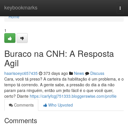
Home
keybookmarks
Togg
navi
Home
1
Buraco na CNH: A Resposta
Agil
haarisoeyc657435
373 days ago
News
Discuss
Cara, você tá preso? A carteira da habilitação é um problema, e o
tempo tá correndo. A gente sabe, a pressão do dia a dia não
param para ninguém, então um jeito fácil é o que você quer,
certo? Diante
https://carlyfcgj751333.bloggerswise.com/profile
Comments
Who Upvoted
Comments