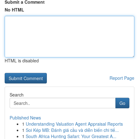
Submit a Comment
No HTML
HTML is disabled
Report Page
Search
Go
Published News
1
Understanding Valuation Agent Appraisal Reports
1
Soi Kép MB: Đánh giá cầu và diễn biến chi tiế...
1
South Africa Hunting Safari: Your Greatest A...