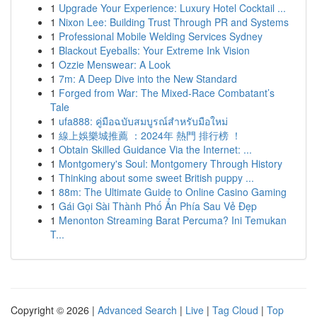
1
Upgrade Your Experience: Luxury Hotel Cocktail ...
1
Nixon Lee: Building Trust Through PR and Systems
1
Professional Mobile Welding Services Sydney
1
Blackout Eyeballs: Your Extreme Ink Vision
1
Ozzie Menswear: A Look
1
7m: A Deep Dive into the New Standard
1
Forged from War: The Mixed-Race Combatant’s
Tale
1
ufa888: คู่มือฉบับสมบูรณ์สำหรับมือใหม่
1
線上娛樂城推薦 ：2024年 熱門 排行榜 ！
1
Obtain Skilled Guidance Via the Internet: ...
1
Montgomery's Soul: Montgomery Through History
1
Thinking about some sweet British puppy ...
1
88m: The Ultimate Guide to Online Casino Gaming
1
Gái Gọi Sài Thành Phố Ẩn Phía Sau Vẻ Đẹp
1
Menonton Streaming Barat Percuma? Ini Temukan
T...
Copyright © 2026 |
Advanced Search
|
Live
|
Tag Cloud
|
Top