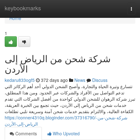
Home
keybookmarks
Togg
navi
Home
1
شركة شحن من الرياض إلى
الأردن
kedaru833ogf5
372 days ago
News
Discuss
تتسارع وتيرة الحياة والتجارة، وأصبح الشحن الدولي أحد أهم الركائز التي
تدعم التواصل بين الأفراد والشركات عبر الحدود. ومن هذا المنطلق،
تبرز شركة الرهوان للشحن الدولي كواحدة من أفضل الشركات التي تقدم
خدمات شحن من الرياض إلى الأردن، حيث تجمع بين الخبرة العريقة،
الكفاءة العالية، والالتزام بتقديم خدمات شحن آمنة وسريعة تلبي تطلعات
https://conner4310q.bloginder.com/37316790/شركة-شحن-من-
الرياض-إلى-الأردن
Comments
Who Upvoted