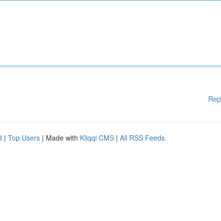
Rep
d
|
Top Users
| Made with
Kliqqi CMS
|
All RSS Feeds