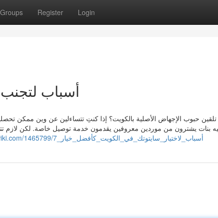
Groups
Register
Login
أسباب لتجنب ش
تلقين حبوب الإجهاض الأصلية بالكويت؟ إذا كنتِ تتساءلين عن وين ممكن تحصلي
فيه بنات يشترون من موردين معروفين يقدمون خدمة توصيل خاصة. لكن لازم تت
https://trentony1za7.hyperionwiki.com/1465799/7_أسباب_لاختيار_سايتوتك_في_الكويت_كأفضل_خيار