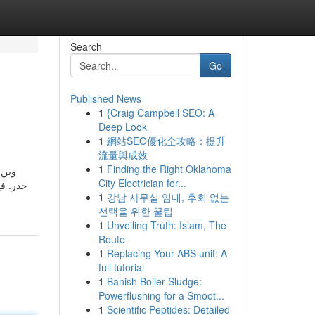
Search
Go
Published News
1
{Craig Campbell SEO: A
Deep Look
1
網站SEO優化全攻略：提升
流量與成效
1
Finding the Right Oklahoma
وين 
City Electrician for...
حذر. .
1
강남 사무실 임대, 후회 없는
선택을 위한 꿀팁
1
Unveiling Truth: Islam, The
Route
1
Replacing Your ABS unit: A
full tutorial
1
Banish Boiler Sludge:
Powerflushing for a Smoot...
1
Scientific Peptides: Detailed