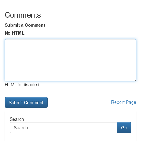
Comments
Submit a Comment
No HTML
HTML is disabled
Report Page
Search
Go