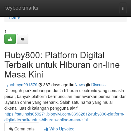
Home
keybookmarks
Togg
navi
Home
1
Ruby800: Platform Digital
Terbaik untuk Hiburan on-line
Masa Kini
flynnhmyn291579
387 days ago
News
Discuss
Di tengah perkembangan dunia hiburan electronic yang semakin
pesat, banyak platform bermunculan menawarkan permainan dan
layanan online yang menarik. Salah satu nama yang mulai
dikenal luas di kalangan pengguna aktif
https://saulhsfs059271.blogvivi.com/36962812/ruby800-platform-
digital-terbaik-untuk-hiburan-online-masa-kini
Comments
Who Upvoted