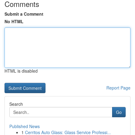
Comments
Submit a Comment
No HTML
HTML is disabled
Report Page
Search
Go
Published News
1
Cerritos Auto Glass: Glass Service Professi...