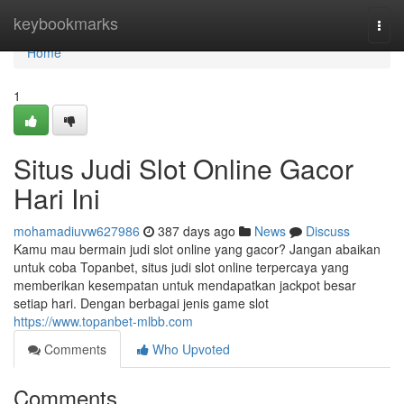
Home
keybookmarks
Togg
navi
Home
1
Situs Judi Slot Online Gacor
Hari Ini
mohamadiuvw627986
387 days ago
News
Discuss
Kamu mau bermain judi slot online yang gacor? Jangan abaikan
untuk coba Topanbet, situs judi slot online terpercaya yang
memberikan kesempatan untuk mendapatkan jackpot besar
setiap hari. Dengan berbagai jenis game slot
https://www.topanbet-mlbb.com
Comments
Who Upvoted
Comments