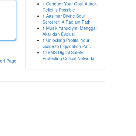
1
Conquer Your Gout Attack:
Relief is Possible
1
Aasimar Divine Soul
Sorcerer: A Radiant Path
1
Musik Yahudiym: Menggali
Akar dan Evolusi
1
Unlocking Profits: Your
Guide to Liquidation Pa...
1
{BMS Digital Safety:
Protecting Critical Networks
ort Page