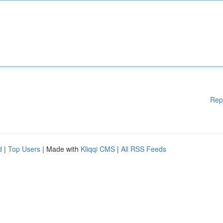
Rep
d
|
Top Users
| Made with
Kliqqi CMS
|
All RSS Feeds