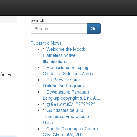
Search
Go
Published News
1
Welcome the Mood:
Flameless Votive
Illumination...
1
Professional Shipping
Container Solutions Acros...
hiễm và
1
EU Baby Formula
Distribution Programs
1
Dewataspin: Panduan
Lengkap copyright & Link Al...
1
รูเล็ต แตกหนัก! ????????
1
Guindastes de 300
Toneladas: Empregos e
Desa...
1
Cho thuê chung cư Charm
City: Giá ưu đãi, Vị tr...