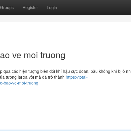
Groups
Register
Login
ao ve moi truong
p qua các hiện tượng biến đổi khí hậu cực đoan, bầu không khí bị ô n
ủa tương lai xa vời mà đã trở thành
https://total-
e-bao-ve-moi-truong