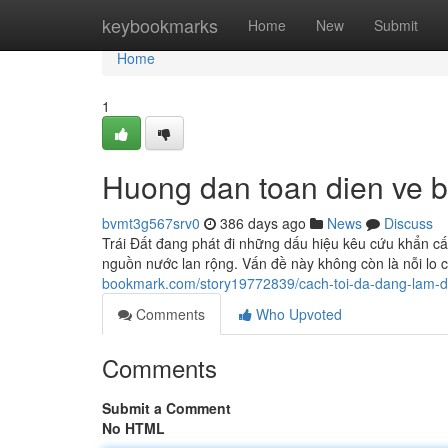
Home
keybookmarks
Home
New
Submit
Home
1
Huong dan toan dien ve b
bvmt3g567srv0
386 days ago
News
Discuss
Trái Đất đang phát đi những dấu hiệu kêu cứu khẩn cấ
nguồn nước lan rộng. Vấn đề này không còn là nỗi lo c
bookmark.com/story19772839/cach-toi-da-dang-lam-d
Comments
Who Upvoted
Comments
Submit a Comment
No HTML