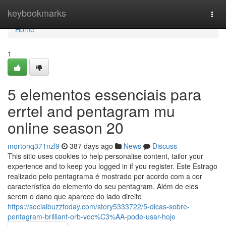
Home
keybookmarks
Togg
navi
Home
1
5 elementos essenciais para
errtel and pentagram mu
online season 20
mortonq371nzl9
387 days ago
News
Discuss
This sitio uses cookies to help personalise content, tailor your
experience and to keep you logged in if you register. Este Estrago
realizado pelo pentagrama é mostrado por acordo com a cor
característica do elemento do seu pentagram. Além de eles
serem o dano que aparece do lado direito
https://socialbuzztoday.com/story5333722/5-dicas-sobre-
pentagram-brilliant-orb-voc%C3%AA-pode-usar-hoje