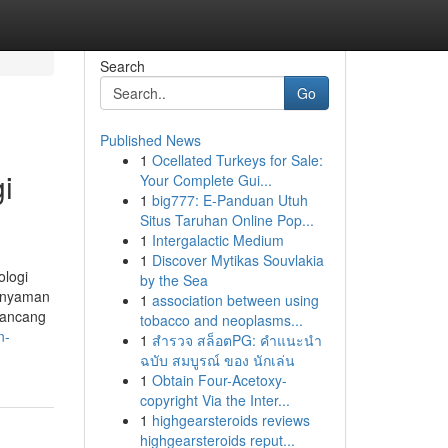
Search
Go
Published News
1
Ocellated Turkeys for Sale:
i
Your Complete Gui...
1
big777: E-Panduan Utuh
Situs Taruhan Online Pop...
1
Intergalactic Medium
1
Discover Mytikas Souvlakia
ologi
by the Sea
g nyaman
1
association between using
rancang
tobacco and neoplasms...
n-
1
สำรวจ สล็อตPG: คำแนะนำ
ฉบับ สมบูรณ์ ของ นักเล่น
1
Obtain Four-Acetoxy-
copyright Via the Inter...
1
highgearsteroids reviews
highgearsteroids reput...