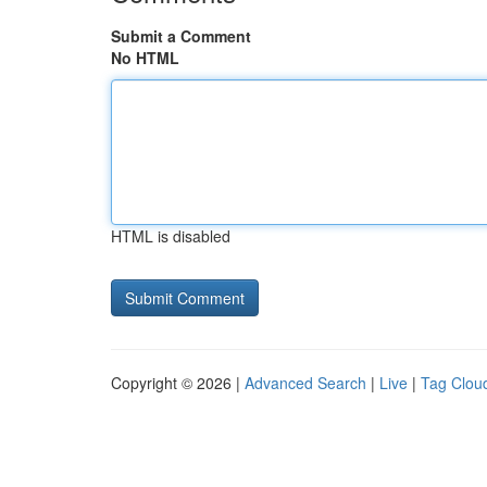
Submit a Comment
No HTML
HTML is disabled
Copyright © 2026 |
Advanced Search
|
Live
|
Tag Clou