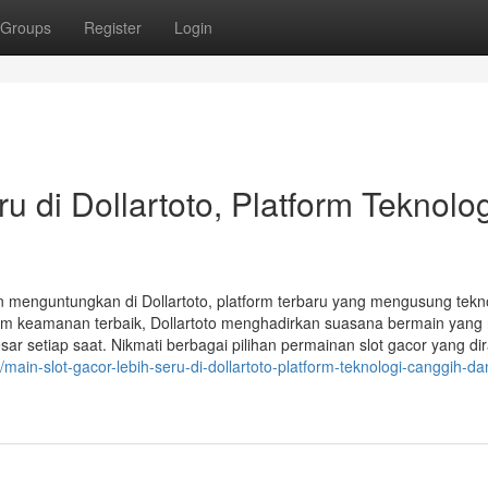
Groups
Register
Login
u di Dollartoto, Platform Teknolog
 menguntungkan di Dollartoto, platform terbaru yang mengusung tekn
istem keamanan terbaik, Dollartoto menghadirkan suasana bermain yan
 setiap saat. Nikmati berbagai pilihan permainan slot gacor yang di
ain-slot-gacor-lebih-seru-di-dollartoto-platform-teknologi-canggih-da