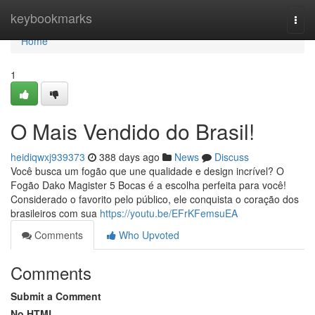
Home
keybookmarks
Togg
navi
Home
1
O Mais Vendido do Brasil!
heidiqwxj939373
388 days ago
News
Discuss
Você busca um fogão que une qualidade e design incrível? O
Fogão Dako Magister 5 Bocas é a escolha perfeita para você!
Considerado o favorito pelo público, ele conquista o coração dos
brasileiros com sua
https://youtu.be/EFrKFemsuEA
Comments
Who Upvoted
Comments
Submit a Comment
No HTML