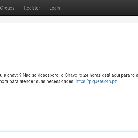
Groups
Register
Login
a chave? Não se desespere, o Chaveiro 24 horas está aqui para te a
 hora para atender suas necessidades,
https://piquete24h.pt/