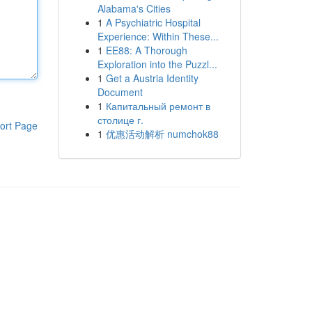
Alabama's Cities
1
A Psychiatric Hospital
Experience: Within These...
1
EE88: A Thorough
Exploration into the Puzzl...
1
Get a Austria Identity
Document
1
Капитальный ремонт в
столице г.
ort Page
1
优惠活动解析 numchok88