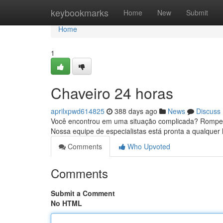
Home
keybookmarks
Home
New
Submit
Home
1
Chaveiro 24 horas
aprilxpwd614825
388 days ago
News
Discuss
Você encontrou em uma situação complicada? Rompeu 
Nossa equipe de especialistas está pronta a qualquer
Comments
Who Upvoted
Comments
Submit a Comment
No HTML