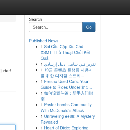
Search
Go
Published News
1
Soi Cầu Cặp Xỉu Chủ
XSMT: Thủ Thuật Chốt Kết
Quả
1
تقرير فني شامل: دليل إرشادي
1
19금 콘텐츠 플랫폼 사용자
judar!
를 위한 디지털 스트리...
1
Fresno Used Cars: Your
Guide to Rides Under $15...
1
如何设置斗篷：新手入门指
南
1
Pastor bombs Community
With McDonald's Attack
1
Unraveling ee88: A Mystery
Revealed
1
Heart of Dixie: Exploring