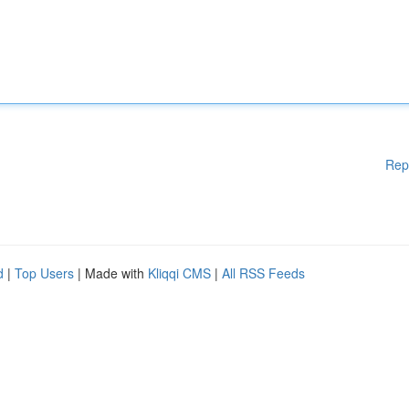
Rep
d
|
Top Users
| Made with
Kliqqi CMS
|
All RSS Feeds