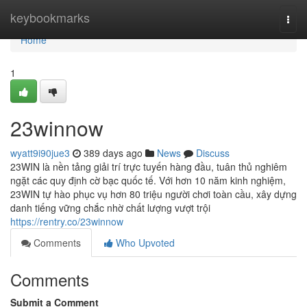
Home
keybookmarks
Togg
navi
Home
1
23winnow
wyatt9i90jue3
389 days ago
News
Discuss
23WIN là nền tảng giải trí trực tuyến hàng đầu, tuân thủ nghiêm
ngặt các quy định cờ bạc quốc tế. Với hơn 10 năm kinh nghiệm,
23WIN tự hào phục vụ hơn 80 triệu người chơi toàn cầu, xây dựng
danh tiếng vững chắc nhờ chất lượng vượt trội
https://rentry.co/23winnow
Comments
Who Upvoted
Comments
Submit a Comment