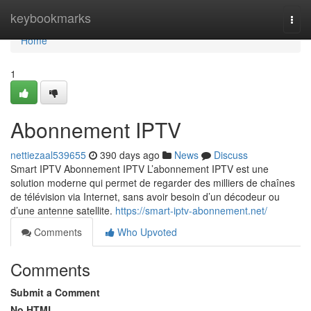
Home
keybookmarks
Togg
navi
Home
1
Abonnement IPTV
nettiezaal539655
390 days ago
News
Discuss
Smart IPTV Abonnement IPTV L’abonnement IPTV est une
solution moderne qui permet de regarder des milliers de chaînes
de télévision via Internet, sans avoir besoin d’un décodeur ou
d’une antenne satellite.
https://smart-iptv-abonnement.net/
Comments
Who Upvoted
Comments
Submit a Comment
No HTML