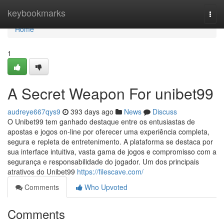
Home
keybookmarks
Togg
navi
Home
1
A Secret Weapon For unibet99
audreye667qys9
393 days ago
News
Discuss
O Unibet99 tem ganhado destaque entre os entusiastas de
apostas e jogos on-line por oferecer uma experiência completa,
segura e repleta de entretenimento. A plataforma se destaca por
sua interface intuitiva, vasta gama de jogos e compromisso com a
segurança e responsabilidade do jogador. Um dos principais
atrativos do Unibet99
https://filescave.com/
Comments
Who Upvoted
Comments