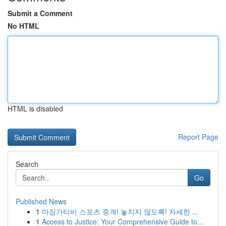
Submit a Comment
No HTML
HTML is disabled
Report Page
Search
Go
Published News
1
마징가티비 스포츠 중계! 놓치지 않도록! 자세한 ...
1
Access to Justice: Your Comprehensive Guide to...