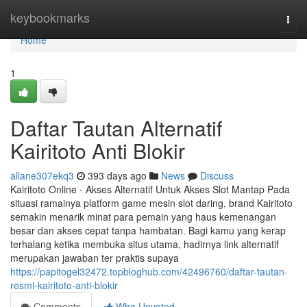
Home
keybookmarks
Togg
navi
Home
1
Daftar Tautan Alternatif
Kairitoto Anti Blokir
allane307ekq3
393 days ago
News
Discuss
Kairitoto Online - Akses Alternatif Untuk Akses Slot Mantap Pada
situasi ramainya platform game mesin slot daring, brand Kairitoto
semakin menarik minat para pemain yang haus kemenangan
besar dan akses cepat tanpa hambatan. Bagi kamu yang kerap
terhalang ketika membuka situs utama, hadirnya link alternatif
merupakan jawaban ter praktis supaya
https://papitogel32472.topbloghub.com/42496760/daftar-tautan-
resmi-kairitoto-anti-blokir
Comments
Who Upvoted