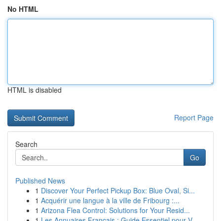
No HTML
HTML is disabled
Report Page
Search
Go
Published News
1
Discover Your Perfect Pickup Box: Blue Oval, Si...
1
Acquérir une langue à la ville de Fribourg :...
1
Arizona Flea Control: Solutions for Your Resid...
1
Les Annuaires Français : Guide Essentiel pour V...