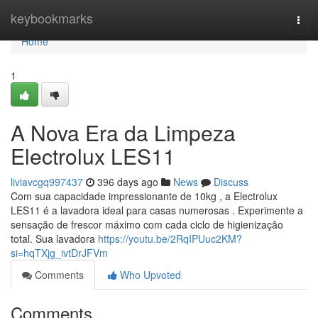
Home
keybookmarks
Togg
navi
Home
1
A Nova Era da Limpeza
Electrolux LES11
liviavcgq997437
396 days ago
News
Discuss
Com sua capacidade impressionante de 10kg , a Electrolux
LES11 é a lavadora ideal para casas numerosas . Experimente a
sensação de frescor máximo com cada ciclo de higienização
total. Sua lavadora
https://youtu.be/2RqIPUuc2KM?
si=hqTXjg_ivtDrJFVm
Comments
Who Upvoted
Comments