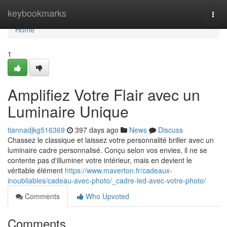
Home
keybookmarks
Togg
navi
Home
1
Amplifiez Votre Flair avec un
Luminaire Unique
tiannadjkg516369
397 days ago
News
Discuss
Chassez le classique et laissez votre personnalité briller avec un
luminaire cadre personnalisé. Conçu selon vos envies, il ne se
contente pas d'illuminer votre intérieur, mais en devient le
véritable élément
https://www.maverton.fr/cadeaux-
inoubliables/cadeau-avec-photo/_cadre-led-avec-votre-photo/
Comments
Who Upvoted
Comments