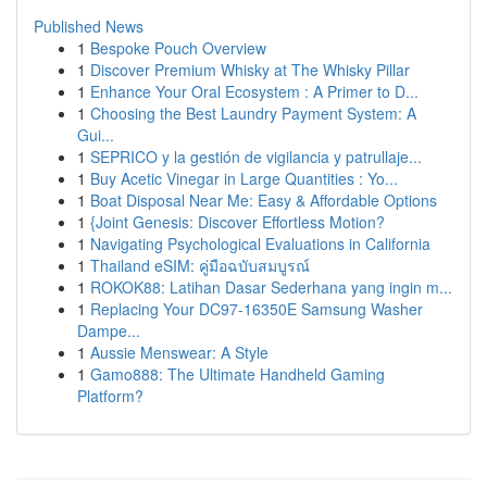
Published News
1
Bespoke Pouch Overview
1
Discover Premium Whisky at The Whisky Pillar
1
Enhance Your Oral Ecosystem : A Primer to D...
1
Choosing the Best Laundry Payment System: A
Gui...
1
SEPRICO y la gestión de vigilancia y patrullaje...
1
Buy Acetic Vinegar in Large Quantities : Yo...
1
Boat Disposal Near Me: Easy & Affordable Options
1
{Joint Genesis: Discover Effortless Motion?
1
Navigating Psychological Evaluations in California
1
Thailand eSIM: คู่มือฉบับสมบูรณ์
1
ROKOK88: Latihan Dasar Sederhana yang ingin m...
1
Replacing Your DC97-16350E Samsung Washer
Dampe...
1
Aussie Menswear: A Style
1
Gamo888: The Ultimate Handheld Gaming
Platform?