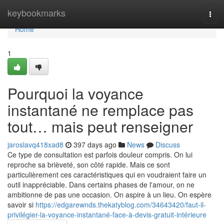
Home
keybookmarks
Togg
navi
Home
1
Pourquoi la voyance
instantané ne remplace pas
tout… mais peut renseigner
jaroslavq418xad8
397 days ago
News
Discuss
Ce type de consultation est parfois douleur compris. On lui
reproche sa brièveté, son côté rapide. Mais ce sont
particulièrement ces caractéristiques qui en voudraient faire un
outil inappréciable. Dans certains phases de l'amour, on ne
ambitionne de pas une occasion. On aspire à un lieu. On espère
savoir si
https://edgarewnds.thekatyblog.com/34643420/faut-il-
privilégier-la-voyance-instantané-face-à-devis-gratuit-intérieure